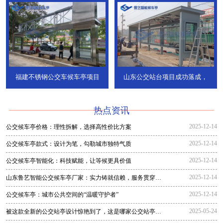
福建不锈钢公交车候车亭项目
山东公交站台项目成功落成，
热点资讯
2025-12-14
公交候车亭价格：理性拆解，选择高性价比方案
2025-12-14
公交候车亭款式：设计为笔，勾勒城市独特气质
2025-12-14
公交候车亭智能化：科技赋能，让等候更具价值
2025-12-14
山东鲁艺智能公交候车亭厂家：实力铸就信赖，服务贯穿全
程
2025-12-14
公交候车亭：城市公共空间的“温暖守护者”
2025-05-24
被这款全新的公交站亭设计惊艳到了，这是哪家公交站亭生
产厂家生