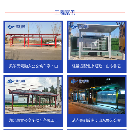
工程案例
风筝元素融入公交候车亭：山
轻量适配北京通勤：山东鲁艺
湖北仿古公交车候车亭竣工！
从齐鲁到岭南：山东鲁艺公交