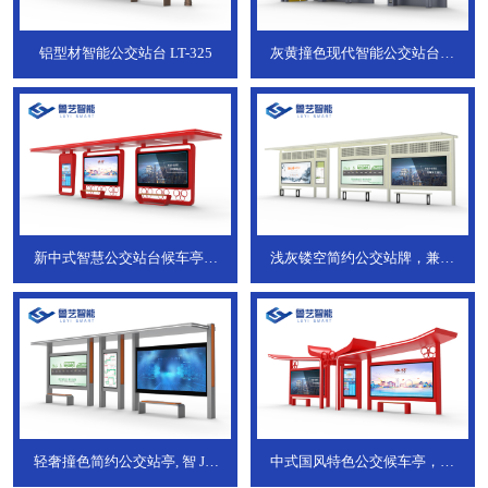
铝型材智能公交站台
LT-325
灰黄撞色现代智能公交站台，
ZT-190
新中式智慧公交站台候车亭，
浅灰镂空简约公交站牌，兼具
JT-738
JT-737
轻奢撞色简约公交站亭, 智
JT-
中式国风特色公交候车亭，承
736
DT-773