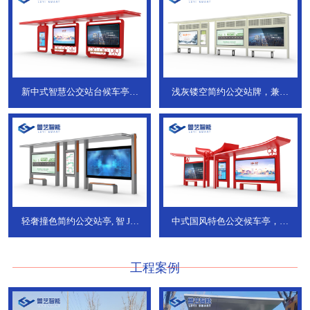
新中式智慧公交站台候车亭，
浅灰镂空简约公交站牌，兼具
JT-738
JT-737
轻奢撞色简约公交站亭, 智
JT-
中式国风特色公交候车亭，承
736
DT-773
工程案例