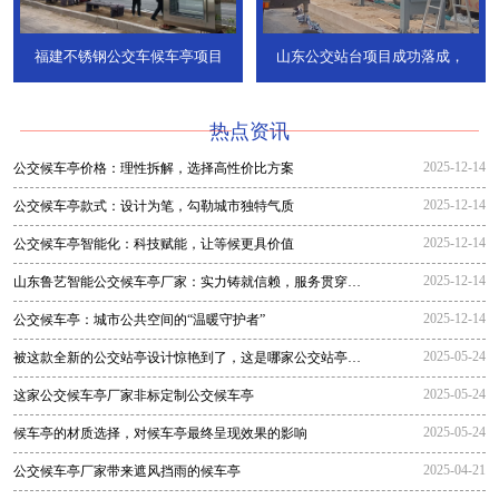
福建不锈钢公交车候车亭项目
山东公交站台项目成功落成，
热点资讯
2025-12-14
公交候车亭价格：理性拆解，选择高性价比方案
2025-12-14
公交候车亭款式：设计为笔，勾勒城市独特气质
2025-12-14
公交候车亭智能化：科技赋能，让等候更具价值
2025-12-14
山东鲁艺智能公交候车亭厂家：实力铸就信赖，服务贯穿全
程
2025-12-14
公交候车亭：城市公共空间的“温暖守护者”
2025-05-24
被这款全新的公交站亭设计惊艳到了，这是哪家公交站亭生
产厂家生
2025-05-24
这家公交候车亭厂家非标定制公交候车亭
2025-05-24
候车亭的材质选择，对候车亭最终呈现效果的影响
2025-04-21
公交候车亭厂家带来遮风挡雨的候车亭