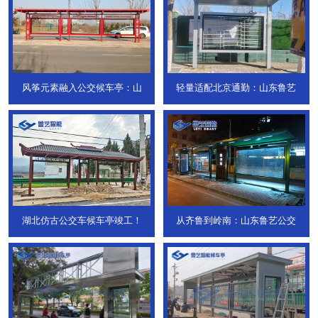
风筝元素融入公交候车亭：山
轻量适配北京通勤：山东鲁艺
湖北仿古公交车候车亭竣工！
从齐鲁到岭南：山东鲁艺公交