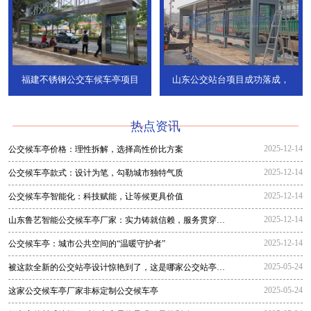
福建不锈钢公交车候车亭项目
山东公交站台项目成功落成，
热点资讯
2025-12-14
公交候车亭价格：理性拆解，选择高性价比方案
2025-12-14
公交候车亭款式：设计为笔，勾勒城市独特气质
2025-12-14
公交候车亭智能化：科技赋能，让等候更具价值
2025-12-14
山东鲁艺智能公交候车亭厂家：实力铸就信赖，服务贯穿全
程
2025-12-14
公交候车亭：城市公共空间的“温暖守护者”
2025-05-24
被这款全新的公交站亭设计惊艳到了，这是哪家公交站亭生
产厂家生
2025-05-24
这家公交候车亭厂家非标定制公交候车亭