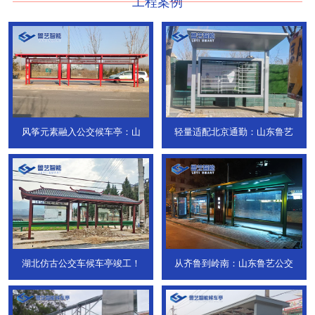
工程案例
风筝元素融入公交候车亭：山
轻量适配北京通勤：山东鲁艺
湖北仿古公交车候车亭竣工！
从齐鲁到岭南：山东鲁艺公交