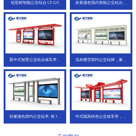
铝型材智能公交站台
LT-325
灰黄撞色现代智能公交站台，
ZT-190
新中式智慧公交站台候车亭，
浅灰镂空简约公交站牌，兼具
JT-738
JT-737
轻奢撞色简约公交站亭, 智
JT-
中式国风特色公交候车亭，承
736
DT-773