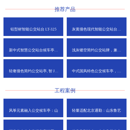
推荐产品
铝型材智能公交站台
LT-325
灰黄撞色现代智能公交站台，
ZT-190
新中式智慧公交站台候车亭，
浅灰镂空简约公交站牌，兼具
JT-738
JT-737
轻奢撞色简约公交站亭, 智
JT-
中式国风特色公交候车亭，承
736
DT-773
工程案例
风筝元素融入公交候车亭：山
轻量适配北京通勤：山东鲁艺