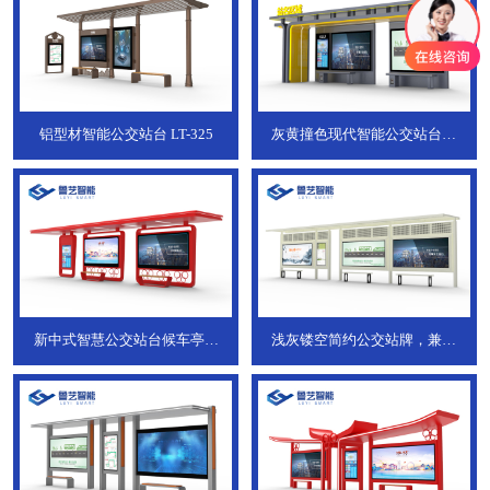
铝型材智能公交站台
LT-325
灰黄撞色现代智能公交站台，
ZT-190
新中式智慧公交站台候车亭，
浅灰镂空简约公交站牌，兼具
JT-738
JT-737