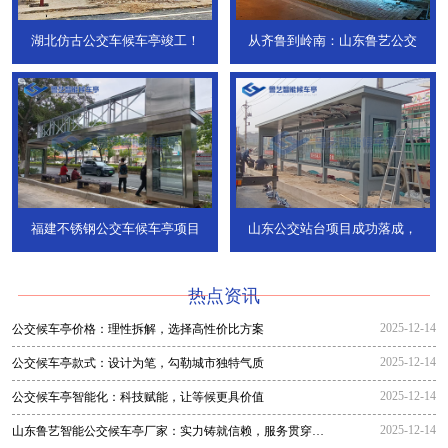
湖北仿古公交车候车亭竣工！
从齐鲁到岭南：山东鲁艺公交
福建不锈钢公交车候车亭项目
山东公交站台项目成功落成，
热点资讯
2025-12-14
公交候车亭价格：理性拆解，选择高性价比方案
2025-12-14
公交候车亭款式：设计为笔，勾勒城市独特气质
2025-12-14
公交候车亭智能化：科技赋能，让等候更具价值
2025-12-14
山东鲁艺智能公交候车亭厂家：实力铸就信赖，服务贯穿全
程