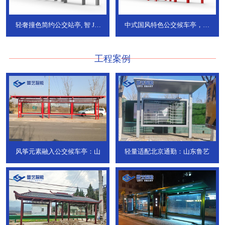
轻奢撞色简约公交站亭, 智
JT-
中式国风特色公交候车亭，承
736
DT-773
工程案例
风筝元素融入公交候车亭：山
轻量适配北京通勤：山东鲁艺