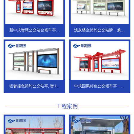
新中式智慧公交站台候车亭，
浅灰镂空简约公交站牌，兼具
JT-738
JT-737
轻奢撞色简约公交站亭, 智
JT-
中式国风特色公交候车亭，承
736
DT-773
工程案例