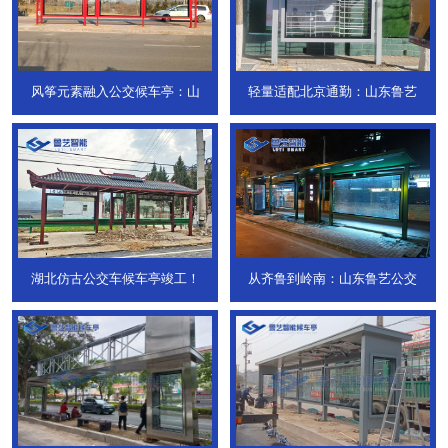
风筝元素融入公交候车亭：山
轻量适配北京通勤：山东鲁艺
湖北仿古公交车候车亭竣工！
从齐鲁到岭南：山东鲁艺公交