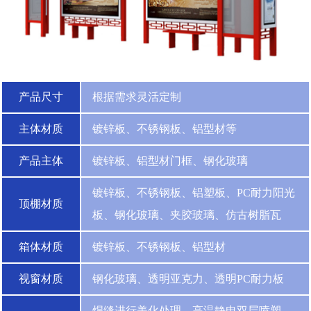
产品尺寸
根据需求灵活定制
主体材质
镀锌板、不锈钢板、铝型材等
产品主体
镀锌板、铝型材门框、钢化玻璃
镀锌板、不锈钢板、铝塑板、PC耐力阳光
顶棚材质
板、钢化玻璃、夹胶玻璃、仿古树脂瓦
箱体材质
镀锌板、不锈钢板、铝型材
视窗材质
钢化玻璃、透明亚克力、透明PC耐力板
焊缝进行美化处理，高温静电双层喷塑，