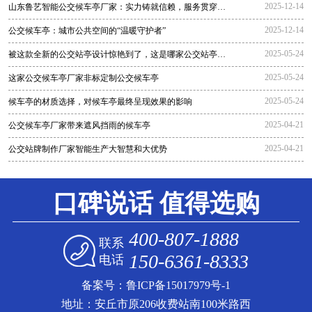
2025-12-14
山东鲁艺智能公交候车亭厂家：实力铸就信赖，服务贯穿全
程
2025-12-14
公交候车亭：城市公共空间的“温暖守护者”
2025-05-24
被这款全新的公交站亭设计惊艳到了，这是哪家公交站亭生
产厂家生
2025-05-24
这家公交候车亭厂家非标定制公交候车亭
2025-05-24
候车亭的材质选择，对候车亭最终呈现效果的影响
2025-04-21
公交候车亭厂家带来遮风挡雨的候车亭
2025-04-21
公交站牌制作厂家智能生产大智慧和大优势
口碑说话 值得选购
400-807-1888
联系
150-6361-8333
电话
备案号：
鲁ICP备15017979号-1
地址：安丘市原206收费站南100米路西