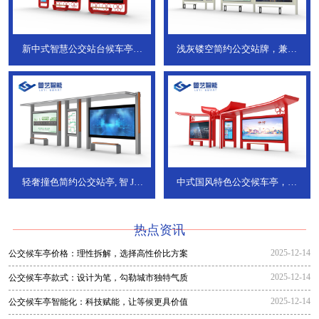
新中式智慧公交站台候车亭，
浅灰镂空简约公交站牌，兼具
JT-738
JT-737
轻奢撞色简约公交站亭, 智
JT-
中式国风特色公交候车亭，承
736
DT-773
热点资讯
2025-12-14
公交候车亭价格：理性拆解，选择高性价比方案
2025-12-14
公交候车亭款式：设计为笔，勾勒城市独特气质
2025-12-14
公交候车亭智能化：科技赋能，让等候更具价值