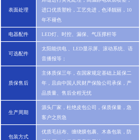
表面处理
进口优质塑粉，工艺先进，色泽靓丽，10
年不褪色
电器配件
LED灯、时控、漏保、气压撑杆等
太阳能供电 、LED显示屏、滚动系统、语
可选配件
音播报等；
主体质保三年，在国家规定基础上延保二
质保售后
年，且由中国人民财产保险公司承保，产
品质量、售后全程无忧
源头厂家，杜绝皮包公司，保质保量，急
生产周期
客户之所急
优质毛毡布、缠绕膜包裹、木条包装，防
包装方式