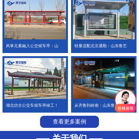
风筝元素融入公交候车亭：山
轻量适配北京通勤：山东鲁艺
湖北仿古公交车候车亭竣工！
从齐鲁到岭南：山东鲁艺公交
查看更多案例
关于我们