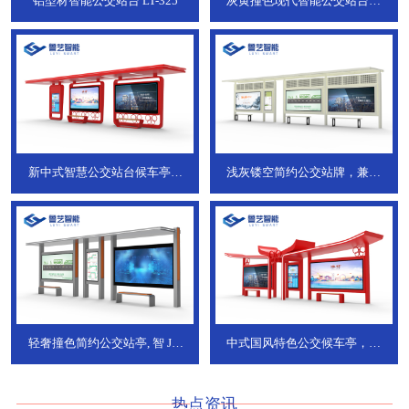
铝型材智能公交站台
LT-325
灰黄撞色现代智能公交站台，
ZT-190
新中式智慧公交站台候车亭，
浅灰镂空简约公交站牌，兼具
JT-738
JT-737
轻奢撞色简约公交站亭, 智
JT-
中式国风特色公交候车亭，承
736
DT-773
热点资讯