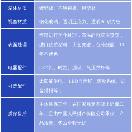
箱体材质
镀锌板、不锈钢板、铝型材
视窗材质
钢化玻璃、透明亚克力、透明PC耐力板
焊缝进行美化处理，高温静电双层喷塑，
表面处理
进口优质塑粉，工艺先进，色泽靓丽，10
年不褪色
电器配件
LED灯、时控、漏保、气压撑杆等
太阳能供电 、LED显示屏、滚动系统、语
可选配件
音播报等；
主体质保三年，在国家规定基础上延保二
质保售后
年，且由中国人民财产保险公司承保，产
品质量、售后全程无忧