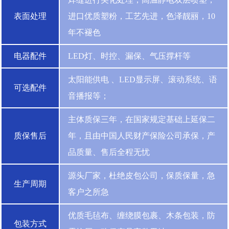
表面处理
进口优质塑粉，工艺先进，色泽靓丽，10
年不褪色
电器配件
LED灯、时控、漏保、气压撑杆等
太阳能供电 、LED显示屏、滚动系统、语
可选配件
音播报等；
主体质保三年，在国家规定基础上延保二
质保售后
年，且由中国人民财产保险公司承保，产
品质量、售后全程无忧
源头厂家，杜绝皮包公司，保质保量，急
生产周期
客户之所急
优质毛毡布、缠绕膜包裹、木条包装，防
包装方式