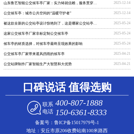
2025-12-14
山东鲁艺智能公交候车亭厂家：实力铸就信赖，服务贯穿全
程
2025-12-14
公交候车亭：城市公共空间的“温暖守护者”
2025-05-24
被这款全新的公交站亭设计惊艳到了，这是哪家公交站亭生
产厂家生
2025-05-24
这家公交候车亭厂家非标定制公交候车亭
2025-05-24
候车亭的材质选择，对候车亭最终呈现效果的影响
2025-04-21
公交候车亭厂家带来遮风挡雨的候车亭
2025-04-21
公交站牌制作厂家智能生产大智慧和大优势
口碑说话 值得选购
400-807-1888
联系
150-6361-8333
电话
备案号：
鲁ICP备15017979号-1
地址：安丘市原206收费站南100米路西