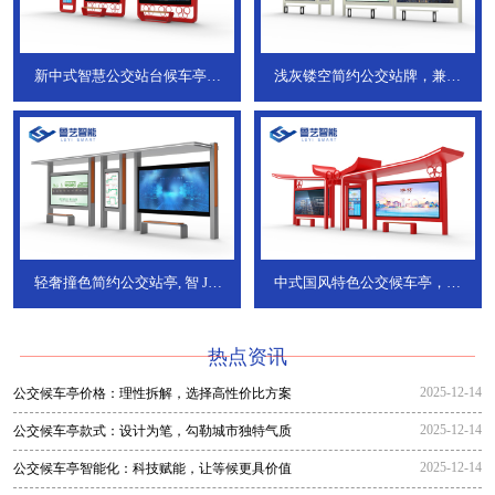
新中式智慧公交站台候车亭，
浅灰镂空简约公交站牌，兼具
JT-738
JT-737
轻奢撞色简约公交站亭, 智
JT-
中式国风特色公交候车亭，承
736
DT-773
热点资讯
2025-12-14
公交候车亭价格：理性拆解，选择高性价比方案
2025-12-14
公交候车亭款式：设计为笔，勾勒城市独特气质
2025-12-14
公交候车亭智能化：科技赋能，让等候更具价值