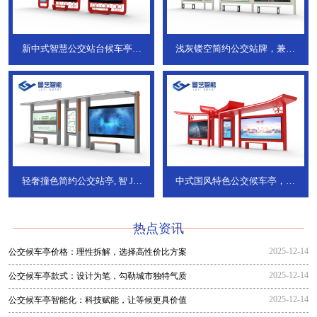
新中式智慧公交站台候车亭，
浅灰镂空简约公交站牌，兼具
JT-738
JT-737
轻奢撞色简约公交站亭, 智
JT-
中式国风特色公交候车亭，承
736
DT-773
热点资讯
2025-12-14
公交候车亭价格：理性拆解，选择高性价比方案
2025-12-14
公交候车亭款式：设计为笔，勾勒城市独特气质
2025-12-14
公交候车亭智能化：科技赋能，让等候更具价值