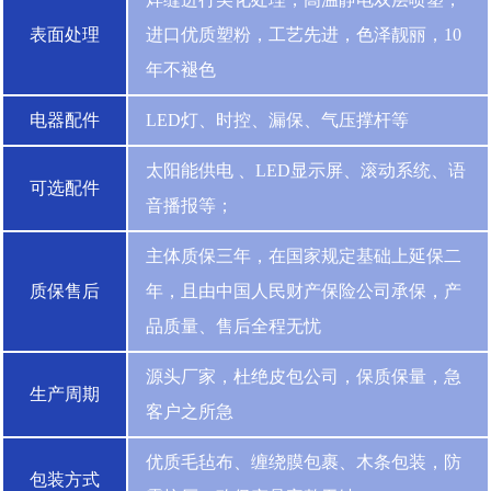
表面处理
进口优质塑粉，工艺先进，色泽靓丽，10
年不褪色
电器配件
LED灯、时控、漏保、气压撑杆等
太阳能供电 、LED显示屏、滚动系统、语
可选配件
音播报等；
主体质保三年，在国家规定基础上延保二
质保售后
年，且由中国人民财产保险公司承保，产
品质量、售后全程无忧
源头厂家，杜绝皮包公司，保质保量，急
生产周期
客户之所急
优质毛毡布、缠绕膜包裹、木条包装，防
包装方式