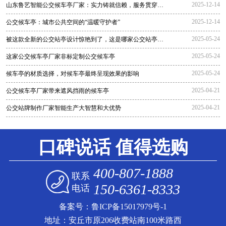
2025-12-14
山东鲁艺智能公交候车亭厂家：实力铸就信赖，服务贯穿全
程
2025-12-14
公交候车亭：城市公共空间的“温暖守护者”
2025-05-24
被这款全新的公交站亭设计惊艳到了，这是哪家公交站亭生
产厂家生
2025-05-24
这家公交候车亭厂家非标定制公交候车亭
2025-05-24
候车亭的材质选择，对候车亭最终呈现效果的影响
2025-04-21
公交候车亭厂家带来遮风挡雨的候车亭
2025-04-21
公交站牌制作厂家智能生产大智慧和大优势
口碑说话 值得选购
400-807-1888
联系
150-6361-8333
电话
备案号：
鲁ICP备15017979号-1
地址：安丘市原206收费站南100米路西