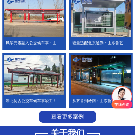
风筝元素融入公交候车亭：山
轻量适配北京通勤：山东鲁艺
湖北仿古公交车候车亭竣工！
从齐鲁到岭南：山东鲁艺公交
查看更多案例
关于我们