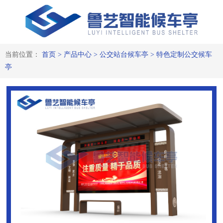
当前位置：
首页
>
产品中心
>
公交站台候车亭
>
特色定制公交候车
亭