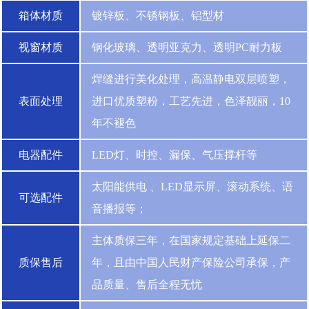
箱体材质
镀锌板、不锈钢板、铝型材
视窗材质
钢化玻璃、透明亚克力、透明PC耐力板
焊缝进行美化处理，高温静电双层喷塑，
表面处理
进口优质塑粉，工艺先进，色泽靓丽，10
年不褪色
电器配件
LED灯、时控、漏保、气压撑杆等
太阳能供电 、LED显示屏、滚动系统、语
可选配件
音播报等；
主体质保三年，在国家规定基础上延保二
质保售后
年，且由中国人民财产保险公司承保，产
品质量、售后全程无忧