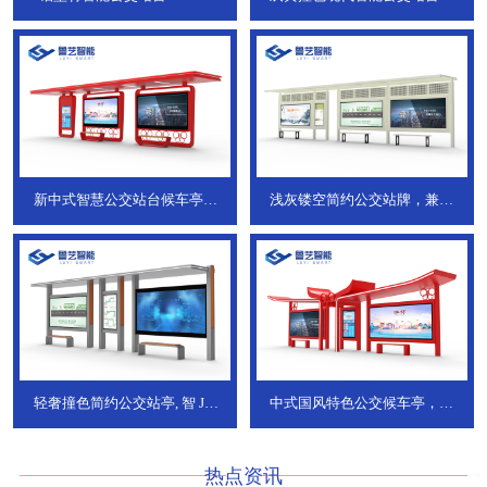
ZT-190
新中式智慧公交站台候车亭，
浅灰镂空简约公交站牌，兼具
JT-738
JT-737
轻奢撞色简约公交站亭, 智
JT-
中式国风特色公交候车亭，承
736
DT-773
热点资讯