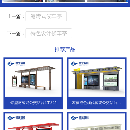
港湾式候车亭
上一篇：
特色设计候车亭
下一篇：
推荐产品
铝型材智能公交站台
LT-325
灰黄撞色现代智能公交站台，
ZT-190