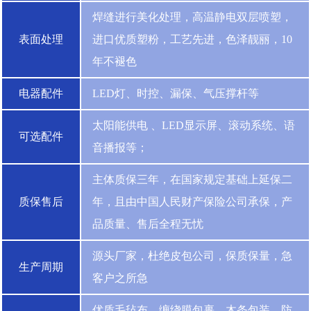
焊缝进行美化处理，高温静电双层喷塑，
表面处理
进口优质塑粉，工艺先进，色泽靓丽，10
年不褪色
电器配件
LED灯、时控、漏保、气压撑杆等
太阳能供电 、LED显示屏、滚动系统、语
可选配件
音播报等；
主体质保三年，在国家规定基础上延保二
质保售后
年，且由中国人民财产保险公司承保，产
品质量、售后全程无忧
源头厂家，杜绝皮包公司，保质保量，急
生产周期
客户之所急
优质毛毡布、缠绕膜包裹、木条包装，防