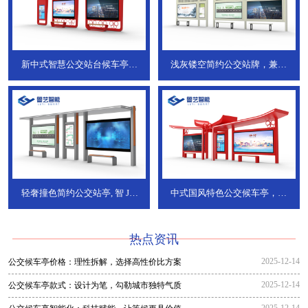
新中式智慧公交站台候车亭，
浅灰镂空简约公交站牌，兼具
JT-738
JT-737
轻奢撞色简约公交站亭, 智
JT-
中式国风特色公交候车亭，承
736
DT-773
热点资讯
2025-12-14
公交候车亭价格：理性拆解，选择高性价比方案
2025-12-14
公交候车亭款式：设计为笔，勾勒城市独特气质
2025-12-14