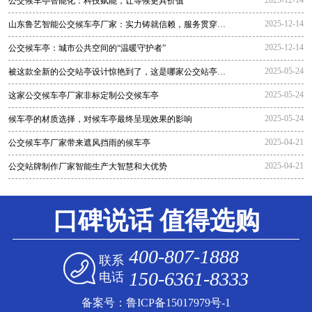
公交候车亭智能化：科技赋能，让等候更具价值
2025-12-14
山东鲁艺智能公交候车亭厂家：实力铸就信赖，服务贯穿全
程
2025-12-14
公交候车亭：城市公共空间的“温暖守护者”
2025-05-24
被这款全新的公交站亭设计惊艳到了，这是哪家公交站亭生
产厂家生
2025-05-24
这家公交候车亭厂家非标定制公交候车亭
2025-05-24
候车亭的材质选择，对候车亭最终呈现效果的影响
2025-04-21
公交候车亭厂家带来遮风挡雨的候车亭
2025-04-21
公交站牌制作厂家智能生产大智慧和大优势
口碑说话 值得选购
400-807-1888
联系
150-6361-8333
电话
备案号：
鲁ICP备15017979号-1