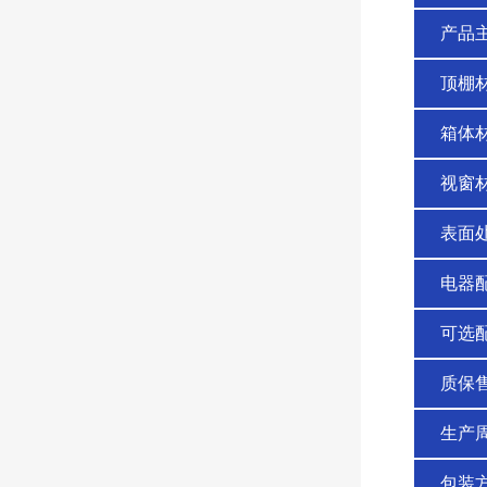
产品
顶棚
箱体
视窗
表面
电器
可选
质保
生产
包装