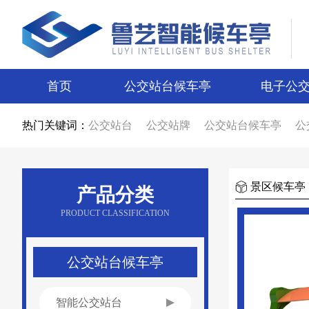
首页
公交站台候车亭
电子公
热门关键词：
公交站台
公交站牌
公交站台候车亭
公
公交站台候车亭生产厂家
公交站台制作厂
智能候车亭
智能电子站牌
电子站牌
候
电子站牌厂家
公交站台厂家
候车亭制作
候车亭图片
电子站牌图片
宿迁候车亭
景区候车亭
产品分类
宿迁电子站牌
候车亭设计
电子站牌设计
新款候车亭
新款电子站牌
新型公交候车
PRODUCT CLASSIFICATION
候车亭广告
公交站台广告
候车亭报价
公交站台报价
不锈钢候车亭
仿古候车亭
乡镇候车亭
公交站亭厂家
公交站候车亭
公交站台候车亭
智能公交站台