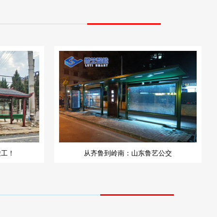
竣工！
从齐鲁到岭南：山东鲁艺公交